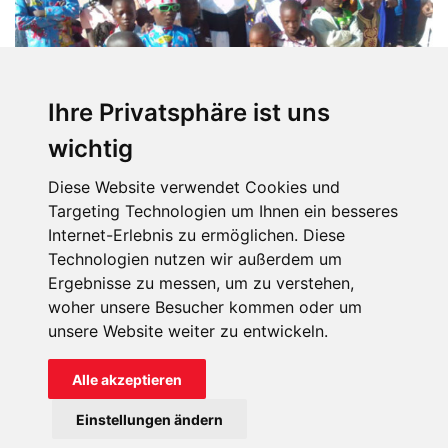
Ihre Privatsphäre ist uns
wichtig
Diese Website verwendet Cookies und
Targeting Technologien um Ihnen ein besseres
Derzeit befinden sich 5 junge Männer aus dem Vikariat Mongo
in der Ausbildung. Für Bischof Philippe Abbo Chen ist die
Internet-Erlebnis zu ermöglichen. Diese
Priesterausbildung eines der wichtigsten Anliegen. Aber
Technologien nutzen wir außerdem um
finanziell ist es eine große Herausforderung.
Ergebnisse zu messen, um zu verstehen,
woher unsere Besucher kommen oder um
unsere Website weiter zu entwickeln.
ERMÖGLICHEN SIE DIE AUSBILDUNG
Alle akzeptieren
ZUKÜNFTIGER PRIESTER MIT IHRER
Einstellungen ändern
SPENDE