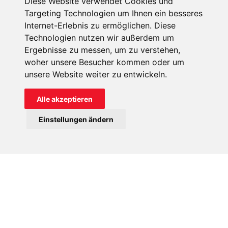
Diese Website verwendet Cookies und
Kalender, statt der Kar- und Ostertage „Woche des
Targeting Technologien um Ihnen ein besseres
Tourismus“. Auch die Gesetzgebung steht in vielen Punkten
Internet-Erlebnis zu ermöglichen. Diese
im Widerspruch zur Lehre der Katholischen Kirche.
Technologien nutzen wir außerdem um
Ergebnisse zu messen, um zu verstehen,
woher unsere Besucher kommen oder um
unsere Website weiter zu entwickeln.
Alle akzeptieren
Einstellungen ändern
Die Katholische Kirche in Uruguay verfügt über ein einziges
Priesterseminar in der Hauptstadt Montevideo.