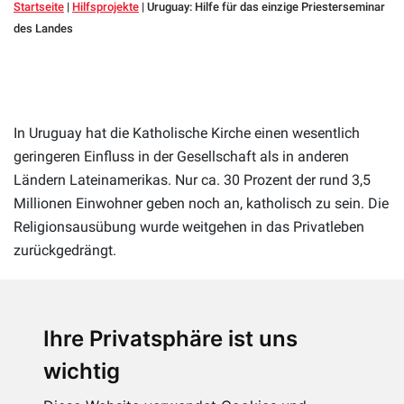
Startseite
|
Hilfsprojekte
|
Uruguay: Hilfe für das einzige Priesterseminar
des Landes
In Uruguay hat die Katholische Kirche einen wesentlich
geringeren Einfluss in der Gesellschaft als in anderen
Ländern Lateinamerikas. Nur ca. 30 Prozent der rund 3,5
Millionen Einwohner geben noch an, katholisch zu sein. Die
Religionsausübung wurde weitgehen in das Privatleben
zurückgedrängt.
Das zweitkleinste Land Lateinamerikas schaut auf eine
lange laizistische Geschichte zurück. Dieser Prozess
Ihre Privatsphäre ist uns
begann bereits in der Mitte des 19. Jahrhunderts.
Christliche Feiertage gibt es in Uruguay bis heute offiziell
wichtig
nicht. So steht statt Weihnachten „Tag der Familie“ im