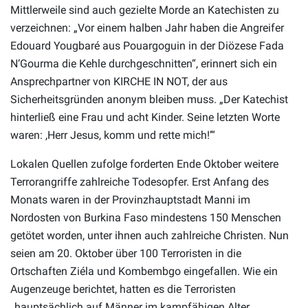
Mittlerweile sind auch gezielte Morde an Katechisten zu
verzeichnen: „Vor einem halben Jahr haben die Angreifer
Edouard Yougbaré aus Pouargoguin in der Diözese Fada
N‘Gourma die Kehle durchgeschnitten“, erinnert sich ein
Ansprechpartner von KIRCHE IN NOT, der aus
Sicherheitsgründen anonym bleiben muss. „Der Katechist
hinterließ eine Frau und acht Kinder. Seine letzten Worte
waren: ,Herr Jesus, komm und rette mich!’“
Lokalen Quellen zufolge forderten Ende Oktober weitere
Terrorangriffe zahlreiche Todesopfer. Erst Anfang des
Monats waren in der Provinzhauptstadt Manni im
Nordosten von Burkina Faso mindestens 150 Menschen
getötet worden, unter ihnen auch zahlreiche Christen. Nun
seien am 20. Oktober über 100 Terroristen in die
Ortschaften Ziéla und Kombembgo eingefallen. Wie ein
Augenzeuge berichtet, hatten es die Terroristen
„hauptsächlich auf Männer im kampfähigen Alter