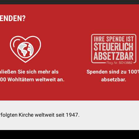
PENDEN?
ließen Sie sich mehr als
Spenden sind zu 100
00 Wohltätern weltweit an.
absetzbar.
folgten Kirche weltweit seit 1947.