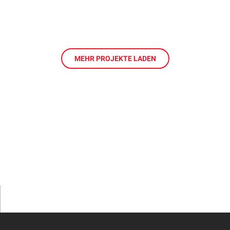
MEHR PROJEKTE LADEN
en
ere Arbeit mit einer Spende – schnell und einfach online!