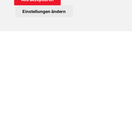
Einstellungen ändern
Ein Junge aus Äthiopien mit der Kinderbibel von KIRCHE IN NOT.
Gottesdienst in Äthiopien.