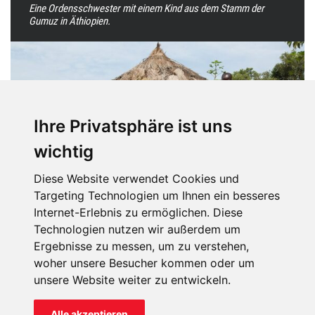
Eine Ordensschwester mit einem Kind aus dem Stamm der
Gumuz in Äthiopien.
Ihre Privatsphäre ist uns
wichtig
Diese Website verwendet Cookies und
Targeting Technologien um Ihnen ein besseres
Internet-Erlebnis zu ermöglichen. Diese
Eine Frau aus dem Stamm der Gumuz vor einer Hütte in
Technologien nutzen wir außerdem um
Äthiopien (Foto: KIRCHE IN NOT/Magdalena Wolnik).
Ergebnisse zu messen, um zu verstehen,
woher unsere Besucher kommen oder um
unsere Website weiter zu entwickeln.
Alle akzeptieren