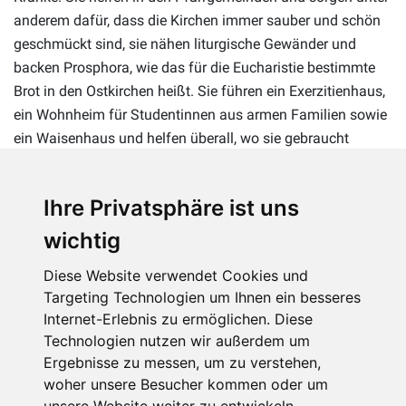
anderem dafür, dass die Kirchen immer sauber und schön
geschmückt sind, sie nähen liturgische Gewänder und
backen Prosphora, wie das für die Eucharistie bestimmte
Brot in den Ostkirchen heißt. Sie führen ein Exerzitienhaus,
ein Wohnheim für Studentinnen aus armen Familien sowie
ein Waisenhaus und helfen überall, wo sie gebraucht
werden. Einige unterrichten auch an Seminaren und
Hochschulen.
Ihre Privatsphäre ist uns
In der Zeit des Krieges kümmern sie sich zudem um
wichtig
Binnenflüchtlinge und haben mehrere ihrer Häuser für
geflüchtete Familien geöffnet. Außerdem betreuen sie
Diese Website verwendet Cookies und
Kriegswaisen. Ihr hingebungsvoller Dienst der
Targeting Technologien um Ihnen ein besseres
Nächstenliebe wird mehr denn je gebraucht.
Internet-Erlebnis zu ermöglichen. Diese
Technologien nutzen wir außerdem um
Ergebnisse zu messen, um zu verstehen,
woher unsere Besucher kommen oder um