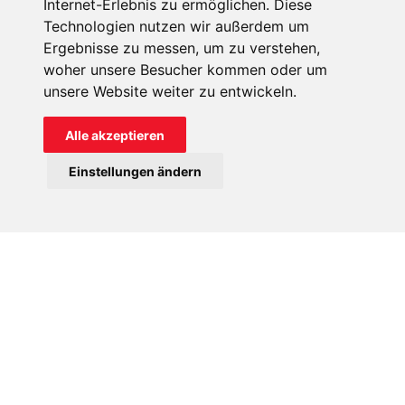
Internet-Erlebnis zu ermöglichen. Diese
Technologien nutzen wir außerdem um
Ergebnisse zu messen, um zu verstehen,
woher unsere Besucher kommen oder um
unsere Website weiter zu entwickeln.
Alle akzeptieren
Einstellungen ändern
Eine Ordensschwester verteilt Weihnachtsgeschenke an Kinder
in der Ostukraine. © KIRCHE IN NOT
„Beten Sie, dass dieser Krieg so bald wie
möglich endet“
Der römisch-katholische Erzbischof von Lemberg,
Mieczyslaw Mokrzycki, brachte seine Hoffnung auf ein
Ende der Kämpfe zum Ausdruck: „Wir bitten Sie, darum zu