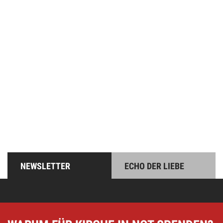
Online spenden
Unterstützen Sie unsere Arbeit mit einer Spende – schnell
und einfach online!
NEWSLETTER
ECHO DER LIEBE