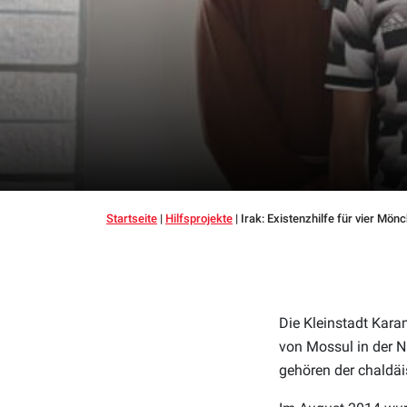
Startseite
|
Hilfsprojekte
|
Irak: Existenzhilfe für vier Mön
Die Kleinstadt Kara
von Mossul in der N
gehören der chaldäi