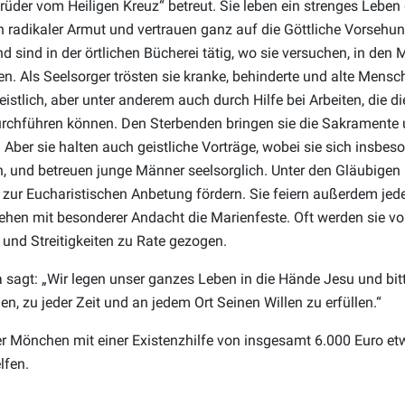
rüder vom Heiligen Kreuz“ betreut. Sie leben ein strenges Leben 
n radikaler Armut und vertrauen ganz auf die Göttliche Vorsehung
d sind in der örtlichen Bücherei tätig, wo sie versuchen, in den
. Als Seelsorger trösten sie kranke, behinderte und alte Mens
eistlich, aber unter anderem auch durch Hilfe bei Arbeiten, die 
urchführen können. Den Sterbenden bringen sie die Sakramente
 Aber sie halten auch geistliche Vorträge, wobei sie sich insbes
 und betreuen junge Männer seelsorglich. Unter den Gläubigen
 zur Eucharistischen Anbetung fördern. Sie feiern außerdem jed
ehen mit besonderer Andacht die Marienfeste. Oft werden sie 
und Streitigkeiten zu Rate gezogen.
sagt: „Wir legen unser ganzes Leben in die Hände Jesu und bit
en, zu jeder Zeit und an jedem Ort Seinen Willen zu erfüllen.“
r Mönchen mit einer Existenzhilfe von insgesamt 6.000 Euro et
lfen.