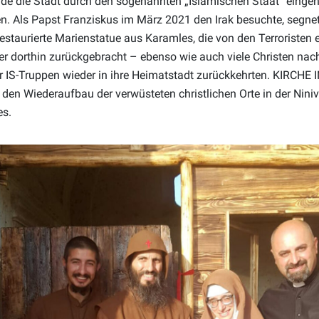
de die Stadt durch den sogenannten „Islamischen Staat“ ein
en. Als Papst Franziskus im März 2021 den Irak besuchte, segnete
 restaurierte Marienstatue aus Karamles, die von den Terroristen
er dorthin zurückgebracht – ebenso wie auch viele Christen nac
 IS-Truppen wieder in ihre Heimatstadt zurückkehrten. KIRCHE 
en Wiederaufbau der verwüsteten christlichen Orte in der Nini
es.