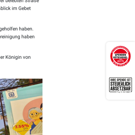
ner belebten Straße
nblick im Gebet
e geholfen haben.
ereinigung haben
der Königin von