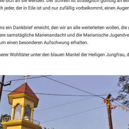
ie sich an sie wenden. Der Schrein ist strategisch günstig an ei
 jeder, der in Eile ist und nur zufällig vorbeikommt, einen Auge
ns ein Dankbrief erreicht, den wir an alle weiterleiten wollen, di
nsere samstägliche Marienandacht und die Marianische Jugendv
gtum einen besonderen Aufschwung erhalten.
nserer Wohltäter unter den blauen Mantel der Heiligen Jungfrau, 