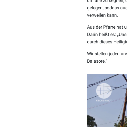
um alle zu segnen, d
gelegen, sodass auch
verweilen kann.
Aus der Pfarre hat u
Darin heißt es: „U
durch dieses Heili
Wir stellen jeden u
Balasore.“