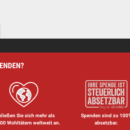
PENDEN?
ließen Sie sich mehr als
Spenden sind zu 100
00 Wohltätern weltweit an.
absetzbar.