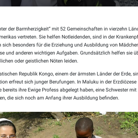
hter der Barmherzigkeit“ mit 52 Gemeinschaften in vierzehn Län
merikas vertreten. Sie helfen Notleidenden, sind in der Krankenp
n sich besonders für die Erziehung und Ausbildung von Mädche
ese und anderen wichtigen Aufgaben. Grundsätzlich helfen sie üb
lichen oder geistlichen Nöten leiden.
tischen Republik Kongo, einem der ärmsten Länder der Erde, si
tion erfreut sich junger Berufungen. In Maluku in der Erzdiözese
e bereits ihre Ewige Profess abgelegt haben, eine Schwester mit
en, die sich noch am Anfang ihrer Ausbildung befinden.