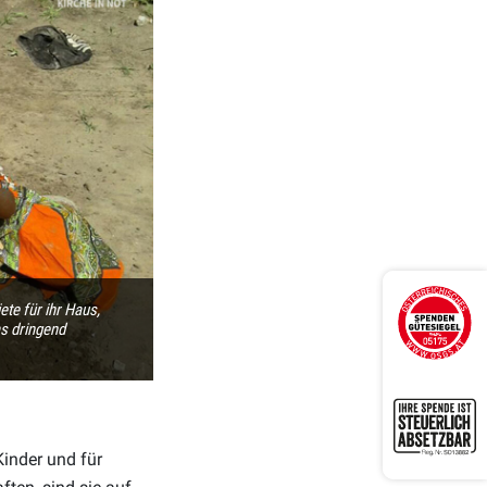
te für ihr Haus,
s dringend
Kinder und für