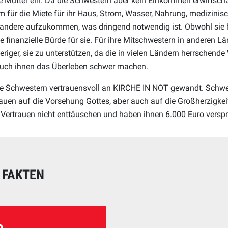
ge Mütter ein. Da die Schwestern aber kein Einkommen erwirtscha
m für die Miete für ihr Haus, Strom, Wasser, Nahrung, medizinis
 andere aufzukommen, was dringend notwendig ist. Obwohl sie 
ße finanzielle Bürde für sie. Für ihre Mitschwestern in anderen L
iger, sie zu unterstützen, da die in vielen Ländern herrschende 
uch ihnen das Überleben schwer machen.
e Schwestern vertrauensvoll an KIRCHE IN NOT gewandt. Schwes
auen auf die Vorsehung Gottes, aber auch auf die Großherzigkeit
Vertrauen nicht enttäuschen und haben ihnen 6.000 Euro versp
 FAKTEN
stern haben sich an
o