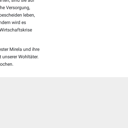
ften, sind sie auf
che Versorgung,
bescheiden leben,
ändern wird es
Wirtschaftskrise
ter Mirela und ihre
 unserer Wohltäter.
rochen.