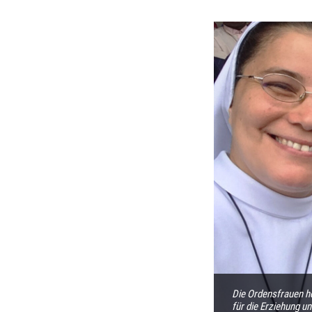
Die Ordensfrauen he
für die Erziehung u