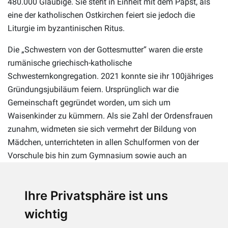
480.000 Gläubige. Sie steht in Einheit mit dem Papst, als
eine der katholischen Ostkirchen feiert sie jedoch die
Liturgie im byzantinischen Ritus.
Die „Schwestern von der Gottesmutter“ waren die erste
rumänische griechisch-katholische
Schwesternkongregation. 2021 konnte sie ihr 100jähriges
Gründungsjubiläum feiern. Ursprünglich war die
Gemeinschaft gegründet worden, um sich um
Waisenkinder zu kümmern. Als sie Zahl der Ordensfrauen
zunahm, widmeten sie sich vermehrt der Bildung von
Mädchen, unterrichteten in allen Schulformen von der
Vorschule bis hin zum Gymnasium sowie auch an
berufsbildenden Schulen und unterhielten Wohnheime für
Studentinnen. Schließlich kam auch noch die
Ihre Privatsphäre ist uns
Krankenpflege hinzu, und im Zweiten Weltkrieg versorgten
sie die Verwundeten auch auf den Schlachtfeldern.
wichtig