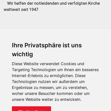
Wir helfen der notleidenden und verfolgten Kirche
weltweit seit 1947.
Ihre Privatsphäre ist uns
KIRCHE IN NOT - Österreich
Weimarer Straße 104/3
wichtig
1190 Wien
Diese Website verwendet Cookies und
kin@kircheinnot.at
Targeting Technologien um Ihnen ein besseres
Internet-Erlebnis zu ermöglichen. Diese
Technologien nutzen wir außerdem um
KIN weltweit
Ergebnisse zu messen, um zu verstehen,
woher unsere Besucher kommen oder um
unsere Website weiter zu entwickeln.