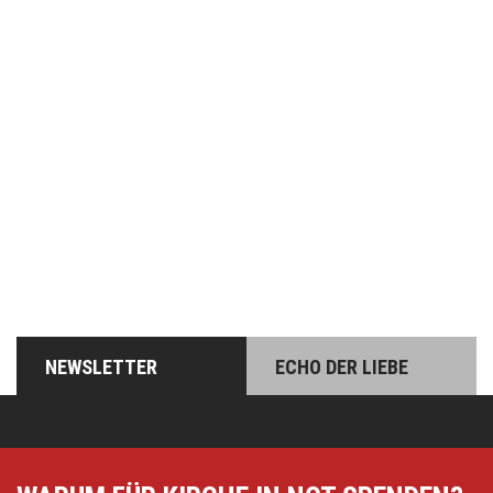
Online spenden
Unterstützen Sie unsere Arbeit mit einer Spende –
schnell und einfach online!
NEWSLETTER
ECHO DER LIEBE